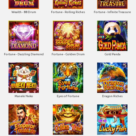
Wealth - 88 Drum
Fortune - Rolling Riches
Fortune - Infinite Treasure
Fortune - Dazzling Diamond
Fortune - Golden Drum
Gold Panda
Maneki Neko
Eyes of Fortune
Dragon Riches