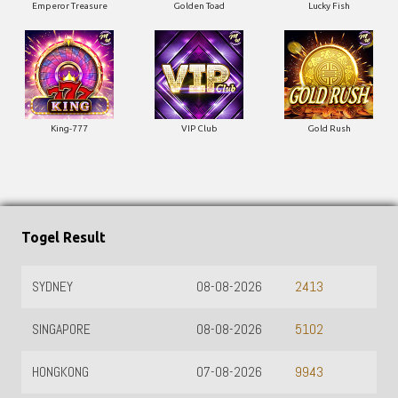
Emperor Treasure
Golden Toad
Lucky Fish
King-777
VIP Club
Gold Rush
Togel Result
SYDNEY
08-08-2026
2413
SINGAPORE
08-08-2026
5102
HONGKONG
07-08-2026
9943