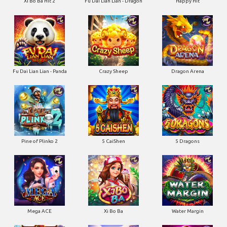
Xi Bo Ba Hit 2
Fu Dai Lian Lian - Dragon
Happy Hit
Fu Dai Lian Lian - Panda
Crazy Sheep
Dragon Arena
Pine of Plinko 2
5 CaiShen
5 Dragons
Mega ACE
Xi Bo Ba
Water Margin