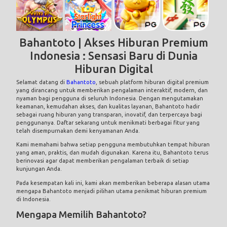
Bahantoto | Akses Hiburan Premium
Indonesia : Sensasi Baru di Dunia
Hiburan Digital
Selamat datang di
Bahantoto
, sebuah platform hiburan digital premium
yang dirancang untuk memberikan pengalaman interaktif, modern, dan
nyaman bagi pengguna di seluruh Indonesia. Dengan mengutamakan
keamanan, kemudahan akses, dan kualitas layanan, Bahantoto hadir
sebagai ruang hiburan yang transparan, inovatif, dan terpercaya bagi
penggunanya. Daftar sekarang untuk menikmati berbagai fitur yang
telah disempurnakan demi kenyamanan Anda.
Kami memahami bahwa setiap pengguna membutuhkan tempat hiburan
yang aman, praktis, dan mudah digunakan. Karena itu, Bahantoto terus
berinovasi agar dapat memberikan pengalaman terbaik di setiap
kunjungan Anda.
Pada kesempatan kali ini, kami akan memberikan beberapa alasan utama
mengapa Bahantoto menjadi pilihan utama penikmat hiburan premium
di Indonesia.
Mengapa Memilih Bahantoto?