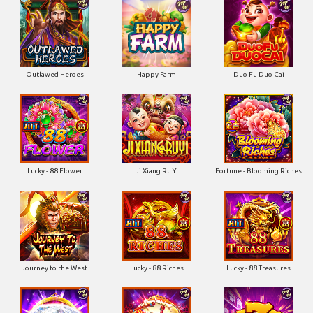
Outlawed Heroes
Happy Farm
Duo Fu Duo Cai
Lucky - 88 Flower
Ji Xiang Ru Yi
Fortune - Blooming Riches
Journey to the West
Lucky - 88 Riches
Lucky - 88 Treasures