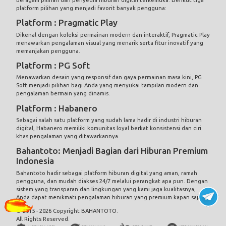
platform pilihan yang menjadi favorit banyak pengguna:
Platform : Pragmatic Play
Dikenal dengan koleksi permainan modern dan interaktif, Pragmatic Play
menawarkan pengalaman visual yang menarik serta fitur inovatif yang
memanjakan pengguna.
Platform : PG Soft
Menawarkan desain yang responsif dan gaya permainan masa kini, PG
Soft menjadi pilihan bagi Anda yang menyukai tampilan modern dan
pengalaman bermain yang dinamis.
Platform : Habanero
Sebagai salah satu platform yang sudah lama hadir di industri hiburan
digital, Habanero memiliki komunitas loyal berkat konsistensi dan ciri
khas pengalaman yang ditawarkannya.
Bahantoto: Menjadi Bagian dari Hiburan Premium
Indonesia
Bahantoto hadir sebagai platform hiburan digital yang aman, ramah
pengguna, dan mudah diakses 24/7 melalui perangkat apa pun. Dengan
sistem yang transparan dan lingkungan yang kami jaga kualitasnya,
Anda dapat menikmati pengalaman hiburan yang premium kapan saja.
© 2015 - 2026 Copyright BAHANTOTO.
All Rights Reserved.