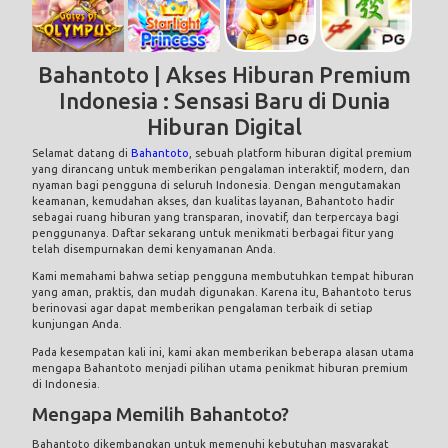
Bahantoto | Akses Hiburan Premium
Indonesia : Sensasi Baru di Dunia
Hiburan Digital
Selamat datang di
Bahantoto
, sebuah platform hiburan digital premium
yang dirancang untuk memberikan pengalaman interaktif, modern, dan
nyaman bagi pengguna di seluruh Indonesia. Dengan mengutamakan
keamanan, kemudahan akses, dan kualitas layanan, Bahantoto hadir
sebagai ruang hiburan yang transparan, inovatif, dan terpercaya bagi
penggunanya. Daftar sekarang untuk menikmati berbagai fitur yang
telah disempurnakan demi kenyamanan Anda.
Kami memahami bahwa setiap pengguna membutuhkan tempat hiburan
yang aman, praktis, dan mudah digunakan. Karena itu, Bahantoto terus
berinovasi agar dapat memberikan pengalaman terbaik di setiap
kunjungan Anda.
Pada kesempatan kali ini, kami akan memberikan beberapa alasan utama
mengapa Bahantoto menjadi pilihan utama penikmat hiburan premium
di Indonesia.
Mengapa Memilih Bahantoto?
Bahantoto dikembangkan untuk memenuhi kebutuhan masyarakat