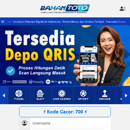
to - Revolusi Hiburan Digital di Indonesia - Promo Bonus dan Diskon Terbaik - Transaksi Cepat, Aman,
TOGEL
SLOT
LIVE CASINO
SPORT
ARCADE
SABU
⚡ Kode Gacor: 700 ⚡